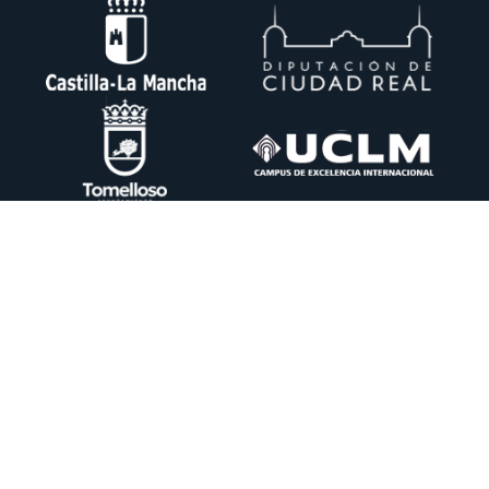
Ctra. Pedro Muñoz km. 1 Apdo. 51 13700 TOMELLOSO (Ciudad Real)
+34 926 50 64 50
info@itecam.com
Cookies Policy
-
Legal notice
-
Canal Ético