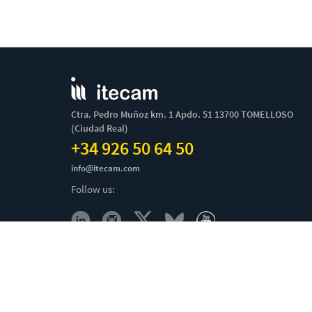
Ctra. Pedro Muñoz km. 1 Apdo. 51 13700 TOMELLOSO
(Ciudad Real)
+34 926 50 64 50
info@itecam.com
Follow us:
Cookies Policy
-
Legal notice
-
Canal Ético