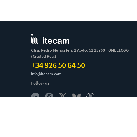
Ctra. Pedro Muñoz km. 1 Apdo. 51 13700 TOMELLOSO
(Ciudad Real)
+34 926 50 64 50
info@itecam.com
Follow us:
Cookies Policy
-
Legal notice
-
Canal Ético