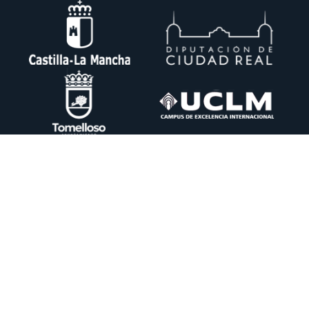
Ctra. Pedro Muñoz km. 1 Apdo. 51 13700 TOMELLOSO (Ciudad Real)
+34 926 50 64 50
info@itecam.com
Cookies Policy
-
Legal notice
-
Canal Ético