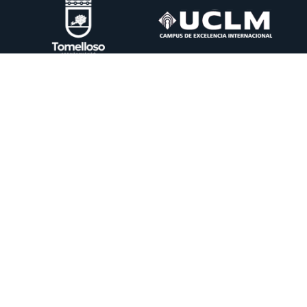
Ctra. Pedro Muñoz km. 1 Apdo. 51 13700 TOMELLOSO (Ciudad Real)
+34 926 50 64 50
info@itecam.com
Cookies Policy
-
Legal notice
-
Canal Ético
DESING BY:
CENTRO DE CÁLCULO DE TOMELLOSO