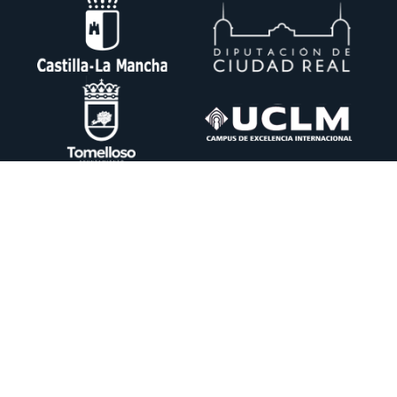
Ctra. Pedro Muñoz km. 1 Apdo. 51 13700 TOMELLOSO (Ciudad Real)
+34 926 50 64 50
info@itecam.com
Política de Cookies
-
Aviso legal
-
Canal Ético