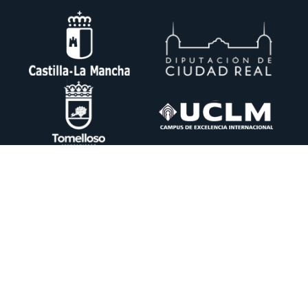
Ctra. Pedro Muñoz km. 1 Apdo. 51 13700 TOMELLOSO (Ciudad Real)
+34 926 50 64 50
info@itecam.com