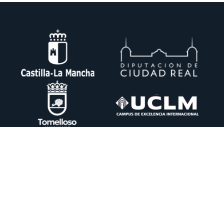
Ctra. Pedro Muñoz km. 1 Apdo. 51 13700 TOMELLOSO (Ciudad Real)
+34 926 50 64 50
info@itecam.com