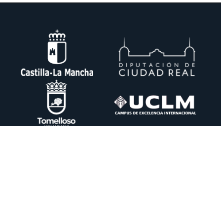
Ctra. Pedro Muñoz km. 1 Apdo. 51 13700 TOMELLOSO (Ciudad Real)
+34 926 50 64 50
info@itecam.com