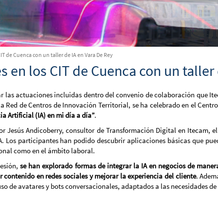
CIT de Cuenca con un taller de IA en Vara De Rey
s en los CIT de Cuenca con un taller
zar las actuaciones incluidas dentro del convenio de colaboración que I
a Red de Centros de Innovación Territorial, se ha celebrado en el Centro
ia Artificial (IA) en mi día a día”
.
or Jesús Andicoberry, consultor de Transformación Digital en Itecam, el
A. Los participantes han podido descubrir aplicaciones básicas que pued
onal como en el ámbito laboral.
sesión,
se han explorado formas de integrar la IA en negocios de maner
 contenido en redes sociales y mejorar la experiencia del cliente
. Ademá
 uso de avatares y bots conversacionales, adaptados a las necesidades d