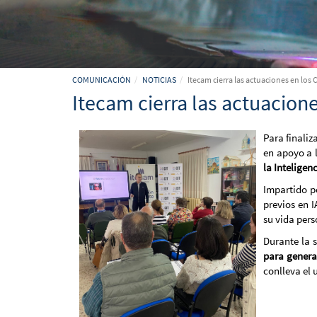
COMUNICACIÓN
NOTICIAS
Itecam cierra las actuaciones en los 
Itecam cierra las actuacione
Para finali
en apoyo a l
la Inteligenc
Impartido p
previos en I
su vida pers
Durante la 
para generar
conlleva el