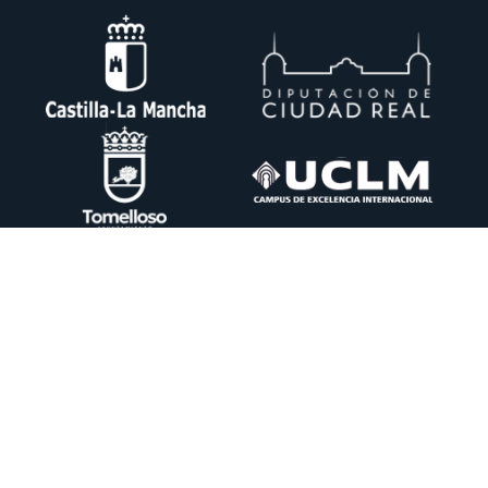
Ctra. Pedro Muñoz km. 1 Apdo. 51 13700 TOMELLOSO (Ciudad Real)
+34 926 50 64 50
info@itecam.com