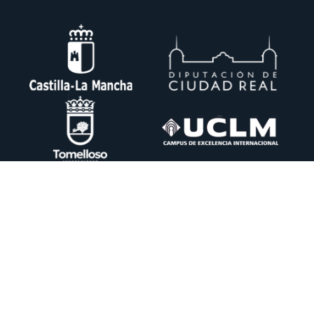
Ctra. Pedro Muñoz km. 1 Apdo. 51 13700 TOMELLOSO (Ciudad Real)
+34 926 50 64 50
info@itecam.com