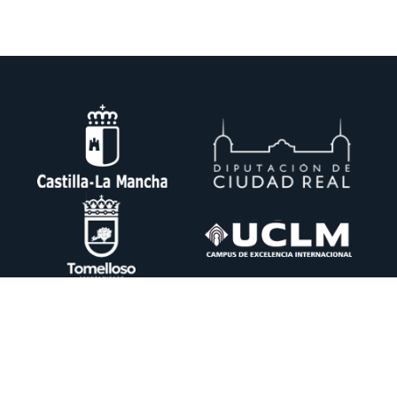
Ctra. Pedro Muñoz km. 1 Apdo. 51 13700 TOMELLOSO (Ciudad Real)
+34 926 50 64 50