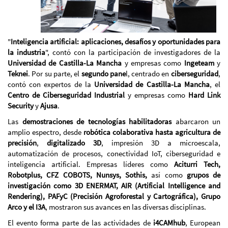
"
Inteligencia artificial: aplicaciones, desafíos y oportunidades para
la industria
", contó con la participación de investigadores de la
Universidad de Castilla-La Mancha
y empresas como
Ingeteam
y
Teknei
. Por su parte, el
segundo pane
l, centrado en
ciberseguridad
,
contó con expertos de la
Universidad de Castilla-La Mancha
, el
Centro de Ciberseguridad Industrial
y empresas como
Hard Link
Security
y
Ajusa
.
Las
demostraciones de tecnologías habilitadoras
abarcaron un
amplio espectro, desde
robótica colaborativa hasta agricultura de
precisión
,
digitalizado 3D
, impresión 3D a microescala,
automatización de procesos, conectividad IoT, ciberseguridad e
inteligencia artificial. Empresas líderes como
Aciturri Tech,
Robotplus, CFZ COBOTS, Nunsys, Sothis,
así como
grupos de
investigación como 3D EN
ERMAT, AIR (Artificial Intelligence and
Rendering), PAFyC (Precisión Agroforestal y Cartográfica), Grupo
Arco y el I3A
, mostraron sus avances en las diversas disciplinas.
El evento forma parte de las actividades de
i4CAMhub
, European