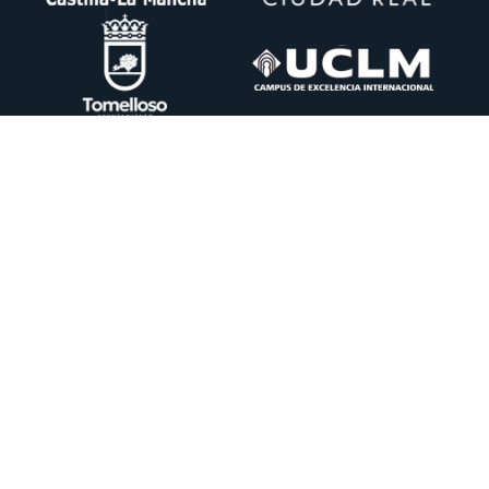
Ctra. Pedro Muñoz km. 1 Apdo. 51 13700 TOMELLOSO (Ciudad Real)
+34 926 50 64 50
info@itecam.com
Política de Cookies
-
Aviso legal
-
Canal Ético
Desarrollado por:
Centro de Cálculo de Tomelloso