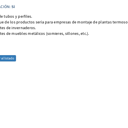
CIÓN:
Si
e tubos y perfiles.
ue de los productos sería para empresas de montaje de plantas termosol
tes de invernaderos.
tes de muebles metálicos (somieres, sillones, etc.).
 al listado